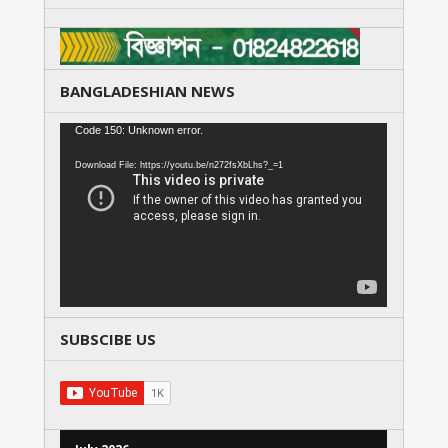
BANGLADESHIAN NEWS
Video
Code 150: Unknown error.
Player
Download File: https://youtu.be/n272fsXbLhs?_=1
SUBSCIBE US