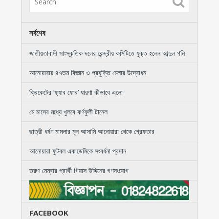
সর্বশেষ
জাতীয়তাবাদী সাংস্কৃতিক দলের কেন্দ্রীয় কমিটিতে যুক্ত হলেন আব্দুল গনি
আনোয়ারায় ৪৭তম বিজ্ঞান ও প্রযুক্তি মেলার উদ্বোধন
ক্রিকেটের ‘ফ্যাব ফোর’ ধারণা কীভাবে এলো
মে মাসের মধ্যে খুলবে কর্ণফুলী টানেল
ছাত্রী ধর্ষণ মামলার মূল আসামি আনোয়ারা থেকে গ্রেফতার
আনোয়ারা ফুটবল একাডেমিকে সংবর্ধনা প্রদান
তরুণ মেম্বার প্রার্থী গিয়াস উদ্দিনের গণসংযোগ
FACEBOOK