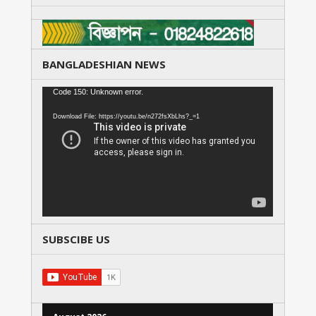
BANGLADESHIAN NEWS
Video
Code 150: Unknown error.
Player
Download File: https://youtu.be/n272fsXbLhs?_=1
SUBSCIBE US