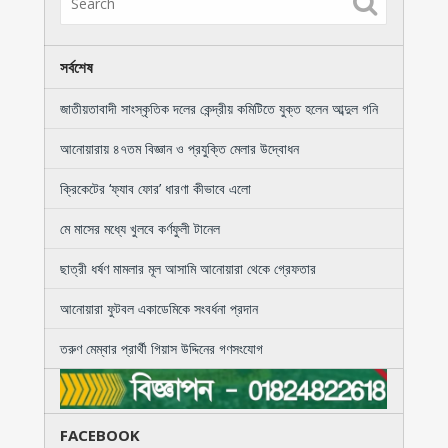
সর্বশেষ
জাতীয়তাবাদী সাংস্কৃতিক দলের কেন্দ্রীয় কমিটিতে যুক্ত হলেন আব্দুল গনি
আনোয়ারায় ৪৭তম বিজ্ঞান ও প্রযুক্তি মেলার উদ্বোধন
ক্রিকেটের ‘ফ্যাব ফোর’ ধারণা কীভাবে এলো
মে মাসের মধ্যে খুলবে কর্ণফুলী টানেল
ছাত্রী ধর্ষণ মামলার মূল আসামি আনোয়ারা থেকে গ্রেফতার
আনোয়ারা ফুটবল একাডেমিকে সংবর্ধনা প্রদান
তরুণ মেম্বার প্রার্থী গিয়াস উদ্দিনের গণসংযোগ
FACEBOOK