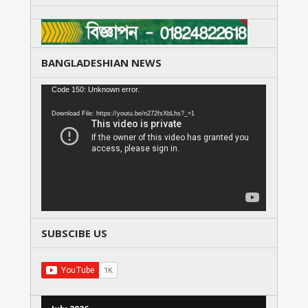
BANGLADESHIAN NEWS
Video
Code 150: Unknown error.
Player
Download File: https://youtu.be/n272fsXbLhs?_=1
SUBSCIBE US