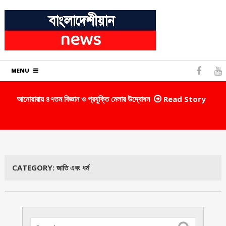
MENU
আনোয়ারায় ৪৭তম বিজ্ঞান ও প্রযুক্তি মেলার উদ্বোধন
ক
Read Story
CATEGORY:
জাতি এবং ধর্ম