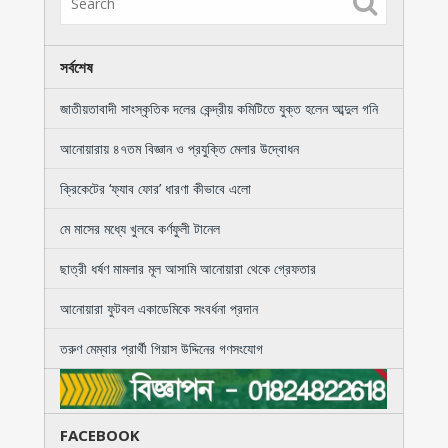
সর্বশেষ
জাতীয়তাবাদী সাংস্কৃতিক দলের কেন্দ্রীয় কমিটিতে যুক্ত হলেন আব্দুল গনি
আনোয়ারায় ৪৭তম বিজ্ঞান ও প্রযুক্তি মেলার উদ্বোধন
ক্রিকেটের ‘ফ্যাব ফোর’ ধারণা কীভাবে এলো
মে মাসের মধ্যে খুলবে কর্ণফুলী টানেল
ছাত্রী ধর্ষণ মামলার মূল আসামি আনোয়ারা থেকে গ্রেফতার
আনোয়ারা ফুটবল একাডেমিকে সংবর্ধনা প্রদান
তরুণ মেম্বার প্রার্থী গিয়াস উদ্দিনের গণসংযোগ
FACEBOOK