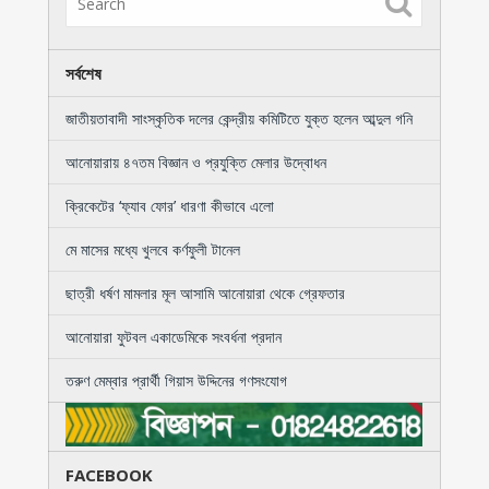
সর্বশেষ
জাতীয়তাবাদী সাংস্কৃতিক দলের কেন্দ্রীয় কমিটিতে যুক্ত হলেন আব্দুল গনি
আনোয়ারায় ৪৭তম বিজ্ঞান ও প্রযুক্তি মেলার উদ্বোধন
ক্রিকেটের ‘ফ্যাব ফোর’ ধারণা কীভাবে এলো
মে মাসের মধ্যে খুলবে কর্ণফুলী টানেল
ছাত্রী ধর্ষণ মামলার মূল আসামি আনোয়ারা থেকে গ্রেফতার
আনোয়ারা ফুটবল একাডেমিকে সংবর্ধনা প্রদান
তরুণ মেম্বার প্রার্থী গিয়াস উদ্দিনের গণসংযোগ
FACEBOOK