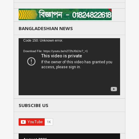
BANGLADESHIAN NEWS
Video
Code 150: Unknown error.
Player
Download File: https://youtu.be/n272fsXbLhs?_=1
SUBSCIBE US